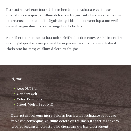
Duis autem vel eum iriure dolor in hendrerit in vulputate velit esse
molestie consequat, vel illum dolore eu feugiat nulla facilisis at vero eros
et accumsan et iusto odio dignissim qui blandit praesent luptatum zzril
delenit augue duis dolore te feugait nulla facilisi.
Nam liber tempor cum soluta nobis eleifend option congue nihil imperdiet
doming id quod mazim placerat facer possim assum. Typi non habent
claritatem insitam; vel illum dolore eu feugiat
Apple
Age: 03/06/11
Gender: Colt
Color: Palamino
Breed: Welsh Section B
Duis autem vel eum iriure dolor in hendrerit in vulputate velit esse
molestie consequat, vel illum dolore eu feugiat nulla facilisis at vero
eros et accumsan et iusto odio dignissim qui blandit praesent