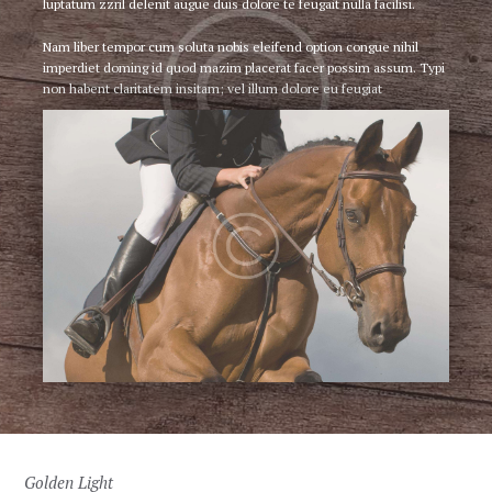
luptatum zzril delenit augue duis dolore te feugait nulla facilisi.
Nam liber tempor cum soluta nobis eleifend option congue nihil
imperdiet doming id quod mazim placerat facer possim assum. Typi
non habent claritatem insitam; vel illum dolore eu feugiat
Golden Light